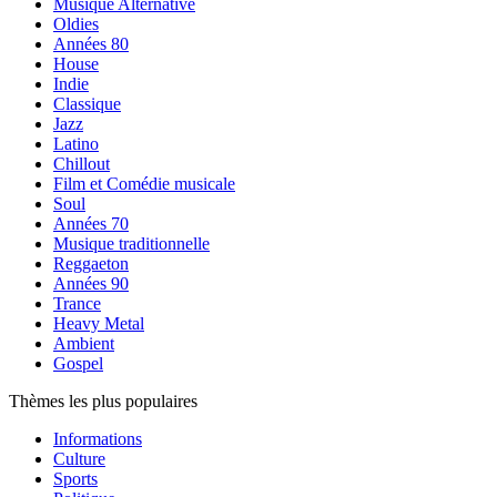
Musique Alternative
Oldies
Années 80
House
Indie
Classique
Jazz
Latino
Chillout
Film et Comédie musicale
Soul
Années 70
Musique traditionnelle
Reggaeton
Années 90
Trance
Heavy Metal
Ambient
Gospel
Thèmes les plus populaires
Informations
Culture
Sports