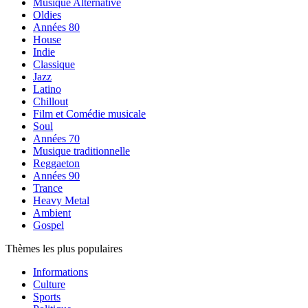
Musique Alternative
Oldies
Années 80
House
Indie
Classique
Jazz
Latino
Chillout
Film et Comédie musicale
Soul
Années 70
Musique traditionnelle
Reggaeton
Années 90
Trance
Heavy Metal
Ambient
Gospel
Thèmes les plus populaires
Informations
Culture
Sports