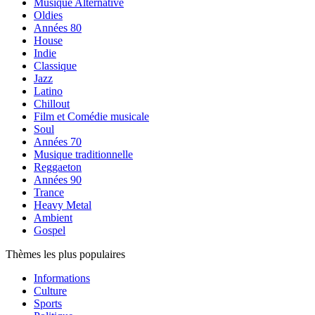
Musique Alternative
Oldies
Années 80
House
Indie
Classique
Jazz
Latino
Chillout
Film et Comédie musicale
Soul
Années 70
Musique traditionnelle
Reggaeton
Années 90
Trance
Heavy Metal
Ambient
Gospel
Thèmes les plus populaires
Informations
Culture
Sports