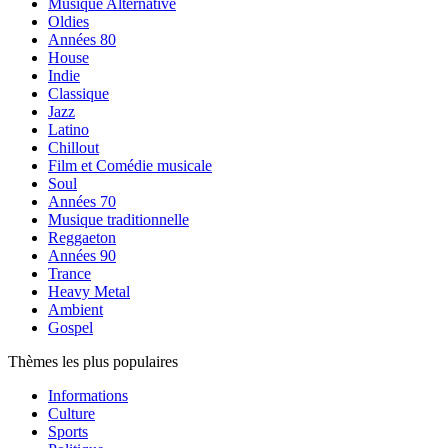
Musique Alternative
Oldies
Années 80
House
Indie
Classique
Jazz
Latino
Chillout
Film et Comédie musicale
Soul
Années 70
Musique traditionnelle
Reggaeton
Années 90
Trance
Heavy Metal
Ambient
Gospel
Thèmes les plus populaires
Informations
Culture
Sports