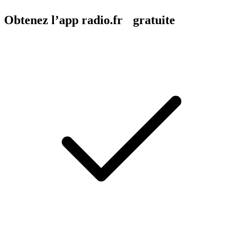
Obtenez l’app radio.fr gratuite