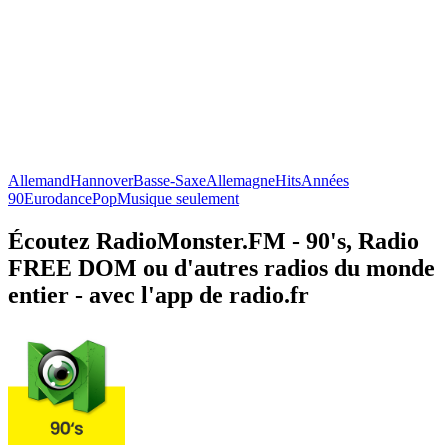
Allemand
Hannover
Basse-Saxe
Allemagne
Hits
Années
90
Eurodance
Pop
Musique seulement
Écoutez RadioMonster.FM - 90's, Radio
FREE DOM ou d'autres radios du monde
entier - avec l'app de radio.fr