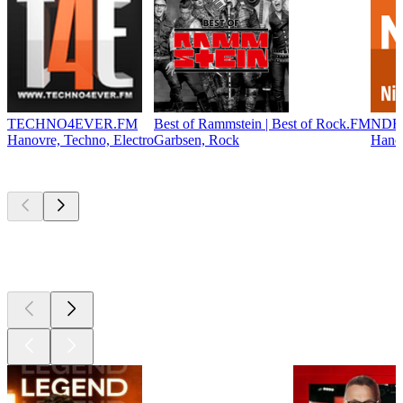
TECHNO4EVER.FM
Best of Rammstein | Best of Rock.FM
NDR 
Hanovre, Techno, Electro
Garbsen, Rock
Hanov
Les meilleurs
podcasts
Les meilleurs
podcasts
Les meilleurs
podcasts