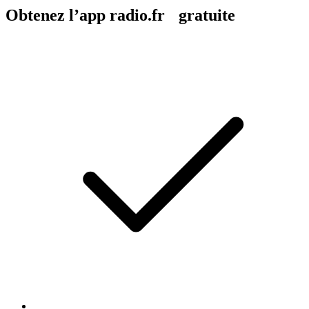
Obtenez l’app radio.fr gratuite