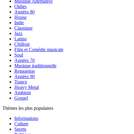
Musique Alternative
Oldies
Années 80
House
Indie
Classique
Jazz
Latino
Chillout
Film et Comédie musicale
Soul
Années 70
Musique traditionnelle
Reggaeton
Années 90
Trance
Heavy Metal
Ambient
Gospel
Thèmes les plus populaires
Informations
Culture
Sports