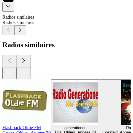
Radios similaires
Radios similaires
Radios similaires
Flashback Oldie FM
generationen
Rad
Hits, Oldies, Années 70
Coesfeld, Années
Gotha, Oldies, Années 70