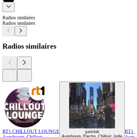
Radios similaires
Radios similaires
Radios similaires
RT1 CHILLOUT LOUNGE
RT1 
justclub
Augsbourg, Electro, Chillout, Indie
Augsbourg, Chillout
Augsbo