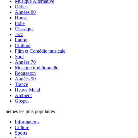
Musique Alternative
Oldies
Années 80
House
Indie
Classique
Jazz
Latino
Chillout
Film et Comédie musicale
Soul
Années 70
Musique traditionnelle
Reggaeton
Années 90
Trance
Heavy Metal
Ambient
Gospel
Thèmes les plus populaires
Informations
Culture
Sports