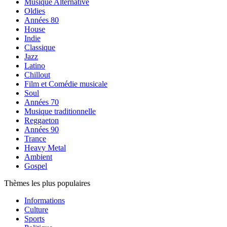
Musique Alternative
Oldies
Années 80
House
Indie
Classique
Jazz
Latino
Chillout
Film et Comédie musicale
Soul
Années 70
Musique traditionnelle
Reggaeton
Années 90
Trance
Heavy Metal
Ambient
Gospel
Thèmes les plus populaires
Informations
Culture
Sports