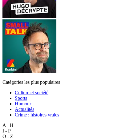
Catégories les plus populaires
Culture et société
Sports
Humour
Actualités
Crime : histoires vraies
A - H
I - P
Q - Z