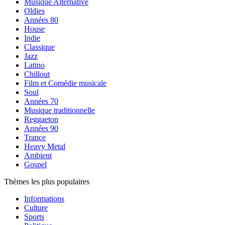
Musique Alternative
Oldies
Années 80
House
Indie
Classique
Jazz
Latino
Chillout
Film et Comédie musicale
Soul
Années 70
Musique traditionnelle
Reggaeton
Années 90
Trance
Heavy Metal
Ambient
Gospel
Thèmes les plus populaires
Informations
Culture
Sports