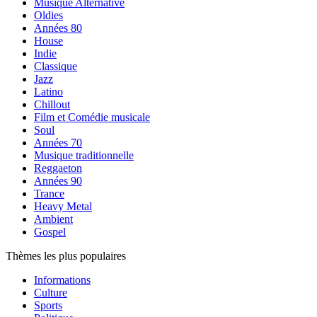
Musique Alternative
Oldies
Années 80
House
Indie
Classique
Jazz
Latino
Chillout
Film et Comédie musicale
Soul
Années 70
Musique traditionnelle
Reggaeton
Années 90
Trance
Heavy Metal
Ambient
Gospel
Thèmes les plus populaires
Informations
Culture
Sports