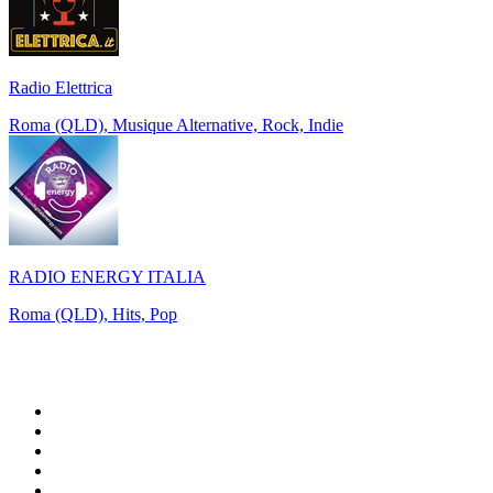
Radio Elettrica
Roma (QLD), Musique Alternative, Rock, Indie
RADIO ENERGY ITALIA
Roma (QLD), Hits, Pop
Top 100 sur
radio.fr
1
.
RMC Info Talk Sport
2
.
RTL
3
.
France Info
4
.
Europe 1
5
.
France Inter