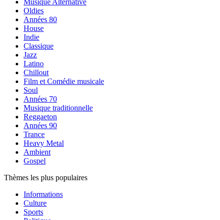
Musique Alternative
Oldies
Années 80
House
Indie
Classique
Jazz
Latino
Chillout
Film et Comédie musicale
Soul
Années 70
Musique traditionnelle
Reggaeton
Années 90
Trance
Heavy Metal
Ambient
Gospel
Thèmes les plus populaires
Informations
Culture
Sports