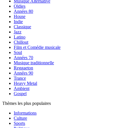
Musique Alternative
Oldies
Années 80
House
Indie
Classique
Jazz
Latino
Chillout
Film et Comédie musicale
Soul
Années 70
Musique traditionnelle
Reggaeton
Années 90
Trance
Heavy Metal
Ambient
Gospel
Thèmes les plus populaires
Informations
Culture
Sports