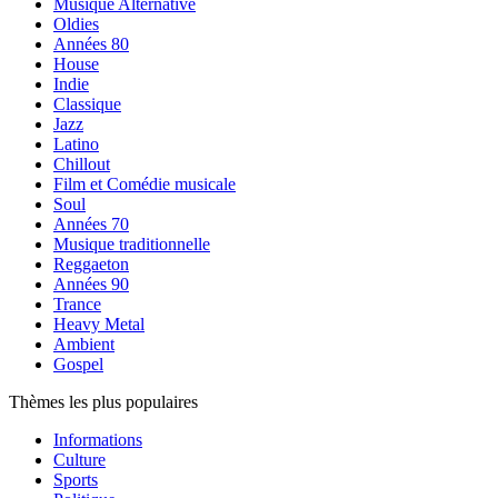
Musique Alternative
Oldies
Années 80
House
Indie
Classique
Jazz
Latino
Chillout
Film et Comédie musicale
Soul
Années 70
Musique traditionnelle
Reggaeton
Années 90
Trance
Heavy Metal
Ambient
Gospel
Thèmes les plus populaires
Informations
Culture
Sports