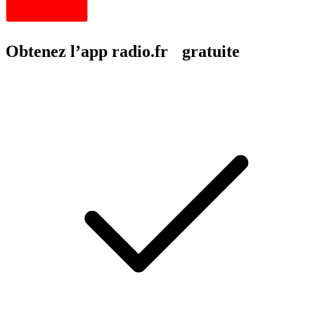
Obtenez l’app radio.fr gratuite