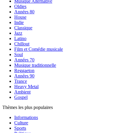
Musique Alternative
Oldies
Années 80
House
Indie
Classique
Jazz
Latino
Chillout
Film et Comédie musicale
Soul
Années 70
Musique traditionnelle
Reggaeton
Années 90
Trance
Heavy Metal
Ambient
Gospel
Thèmes les plus populaires
Informations
Culture
Sports