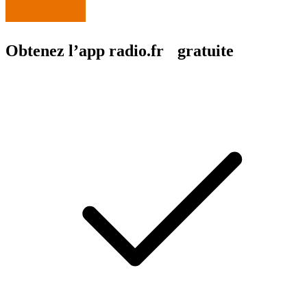
Obtenez l’app radio.fr gratuite