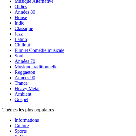
Musique Alternative
Oldies
Années 80
House
Indie
Classique
Jazz
Latino
Chillout
Film et Comédie musicale
Soul
Années 70
Musique traditionnelle
Reggaeton
Années 90
Trance
Heavy Metal
Ambient
Gospel
Thèmes les plus populaires
Informations
Culture
Sports