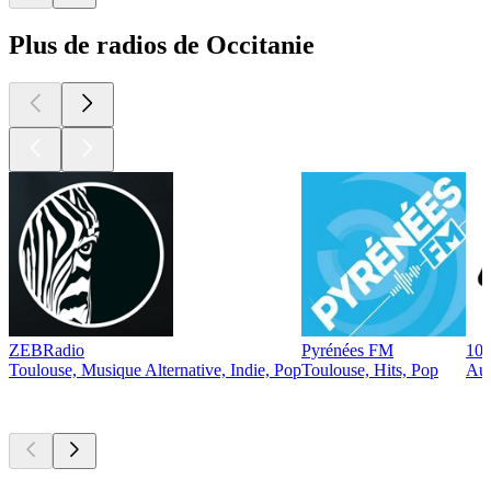
Plus de radios de Occitanie
ZEBRadio
Pyrénées FM
100
Toulouse, Musique Alternative, Indie, Pop
Toulouse, Hits, Pop
Aus
Les meilleurs
podcasts
Les meilleurs
podcasts