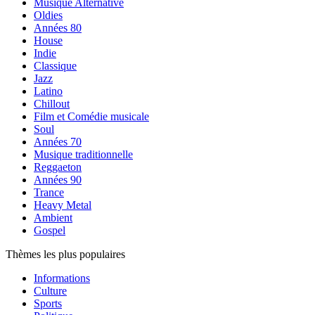
Musique Alternative
Oldies
Années 80
House
Indie
Classique
Jazz
Latino
Chillout
Film et Comédie musicale
Soul
Années 70
Musique traditionnelle
Reggaeton
Années 90
Trance
Heavy Metal
Ambient
Gospel
Thèmes les plus populaires
Informations
Culture
Sports