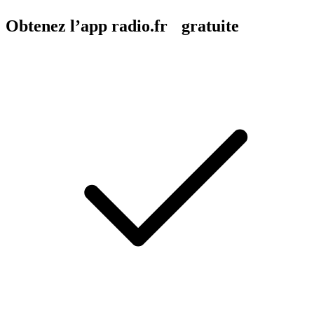
Obtenez l’app radio.fr gratuite