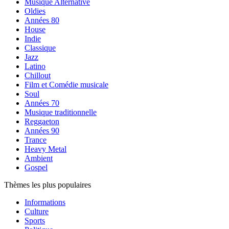
Musique Alternative
Oldies
Années 80
House
Indie
Classique
Jazz
Latino
Chillout
Film et Comédie musicale
Soul
Années 70
Musique traditionnelle
Reggaeton
Années 90
Trance
Heavy Metal
Ambient
Gospel
Thèmes les plus populaires
Informations
Culture
Sports