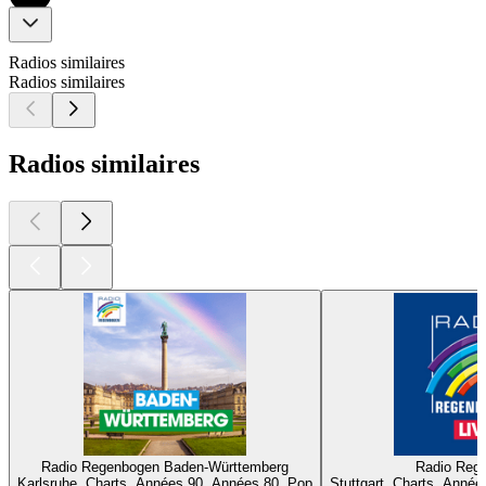
Radios similaires
Radios similaires
Radios similaires
Radio Regenbogen Baden-Württemberg
Radio Reg
Karlsruhe, Charts, Années 90, Années 80, Pop
Stuttgart, Charts, Anné