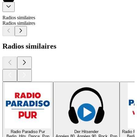
Radios similaires
Radios similaires
Radios similaires
Radio Paradiso Pur
Der Hitsender
Radio P
Berlin, Hits, Dance, Pop
Années 80, Années 90, Rock, Pop
Berli