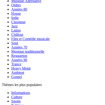
Musique Alternative
Oldies
Années 80
House
Indie
Classique
Jazz
Latino
Chillout
Film et Comédie musicale
Soul
Années 70
Musique traditionnelle
Reggaeton
Années 90
Trance
Heavy Metal
Ambient
Gospel
Thèmes les plus populaires
Informations
Culture
Sports