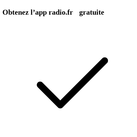
Obtenez l’app radio.fr gratuite