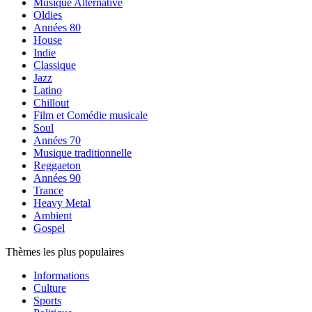
Musique Alternative
Oldies
Années 80
House
Indie
Classique
Jazz
Latino
Chillout
Film et Comédie musicale
Soul
Années 70
Musique traditionnelle
Reggaeton
Années 90
Trance
Heavy Metal
Ambient
Gospel
Thèmes les plus populaires
Informations
Culture
Sports