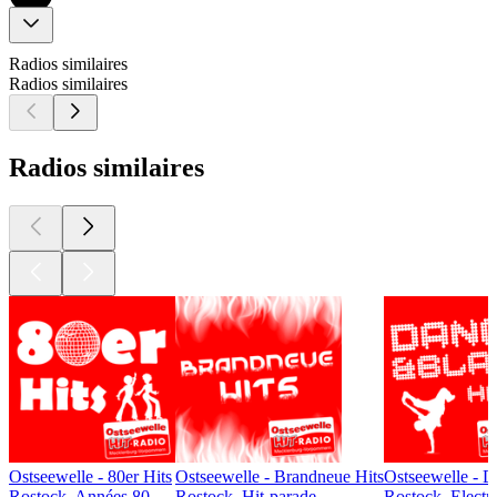
Radios similaires
Radios similaires
Radios similaires
Ostseewelle - 80er Hits
Ostseewelle - Brandneue Hits
Ostseewelle - D
Rostock, Années 80
Rostock, Hit-parade
Rostock, Electr