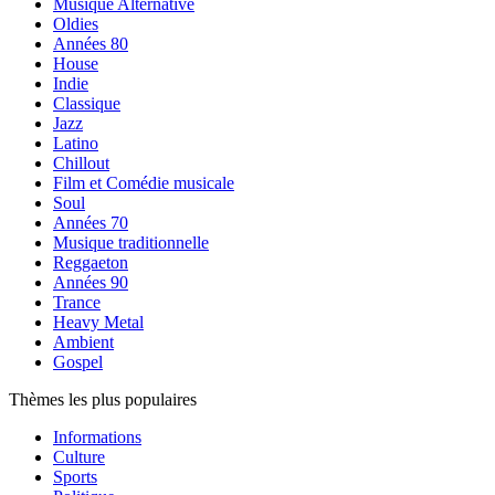
Musique Alternative
Oldies
Années 80
House
Indie
Classique
Jazz
Latino
Chillout
Film et Comédie musicale
Soul
Années 70
Musique traditionnelle
Reggaeton
Années 90
Trance
Heavy Metal
Ambient
Gospel
Thèmes les plus populaires
Informations
Culture
Sports