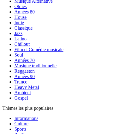
Musique Alternative
Oldies
Années 80
House
Indie
Classique
Jazz
Latino
Chillout
Film et Comédie musicale
Soul
Années 70
Musique traditionnelle
Reggaeton
Années 90
Trance
Heavy Metal
Ambient
Gospel
Thèmes les plus populaires
Informations
Culture
Sports