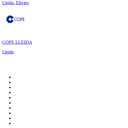
Lleida, Electro
COPE LLEIDA
Lleida
Top 100 sur
radio.fr
1
.
RTL
2
.
RMC Info Talk Sport
3
.
France Info
4
.
Europe 1
5
.
France Inter
6
.
Radio FREE DOM
7
.
NOSTALGIE
8
.
Tropiques FM
9
.
CHERIE FM
10
.
RTL2