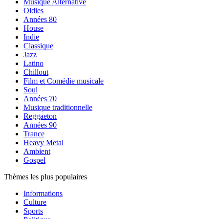
Musique Alternative
Oldies
Années 80
House
Indie
Classique
Jazz
Latino
Chillout
Film et Comédie musicale
Soul
Années 70
Musique traditionnelle
Reggaeton
Années 90
Trance
Heavy Metal
Ambient
Gospel
Thèmes les plus populaires
Informations
Culture
Sports