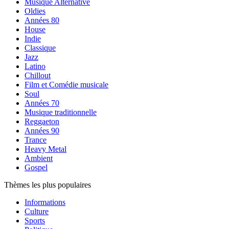
Musique Alternative
Oldies
Années 80
House
Indie
Classique
Jazz
Latino
Chillout
Film et Comédie musicale
Soul
Années 70
Musique traditionnelle
Reggaeton
Années 90
Trance
Heavy Metal
Ambient
Gospel
Thèmes les plus populaires
Informations
Culture
Sports