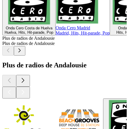
Onda Cero Madrid
Onda Cero Costa de Huelva
Onda C
Huelva, Hits, Hit-parade, Pop
Hits, H
Madrid, Hits, Hit-parade, Pop
Plus de radios de Andalousie
Plus de radios de Andalousie
Plus de radios de Andalousie