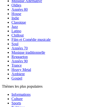
Musique Alternative
Oldies
Années 80
House
Indie
Classique
Jazz
Latino
Chillout
Film et Comédie musicale
Soul
Années 70
Musique traditionnelle
Reggaeton
Années 90
Trance
Heavy Metal
Ambient
Gospel
Thèmes les plus populaires
Informations
Culture
Sports