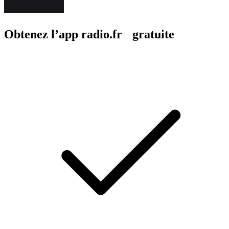
Obtenez l’app radio.fr gratuite