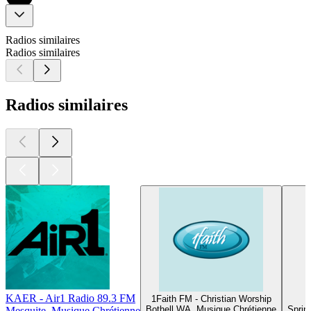
Radios similaires
Radios similaires
Radios similaires
KAER - Air1 Radio 89.3 FM
1Faith FM - Christian Worship
Bothell WA, Musique Chrétienne
Sprin
Mesquite, Musique Chrétienne