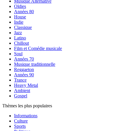
Musique Alternative
Oldies
Années 80
House
Indie
Classique
Jazz
Latino
Chillout
Film et Comédie musicale
Soul
Années 70
Musique traditionnelle
Reggaeton
Années 90
Trance
Heavy Metal
Ambient
Gospel
Thèmes les plus populaires
Informations
Culture
Sports