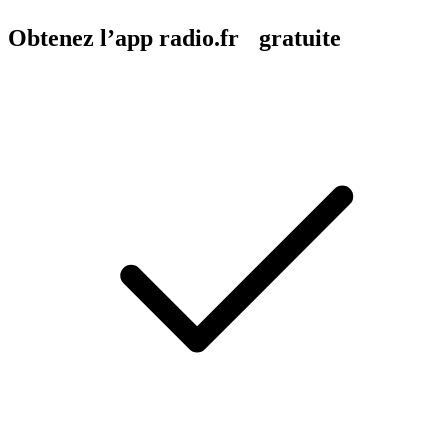
Obtenez l’app radio.fr gratuite