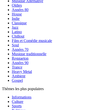
Musique Alternative
Oldies
Années 80
House
Indie
Classique
Jazz
Latino
Chillout
Film et Comédie musicale
Soul
Années 70
Musique traditionnelle
Reggaeton
Années 90
Trance
Heavy Metal
Ambient
Gospel
Thèmes les plus populaires
Informations
Culture
Sports