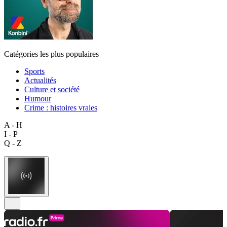
Catégories les plus populaires
Sports
Actualités
Culture et société
Humour
Crime : histoires vraies
A - H
I - P
Q - Z