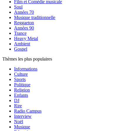
Film et Comédie musicale
Soul
Années 70
Musique traditionnelle
Reggaeton
Années 90
Trance
Heavy Metal
Ambient
Gospel
Thèmes les plus populaires
Informations
Culture
Sports
Politique
Religion
Enfants
DJ
Rire
Radio Campus
Interview
Noël
Musique