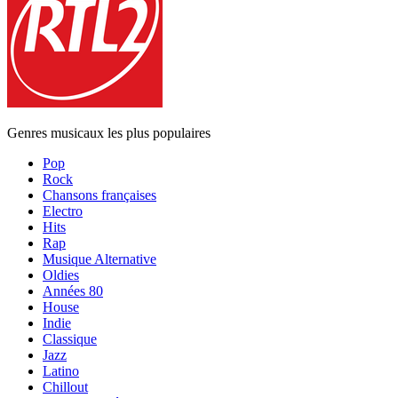
Genres musicaux les plus populaires
Pop
Rock
Chansons françaises
Electro
Hits
Rap
Musique Alternative
Oldies
Années 80
House
Indie
Classique
Jazz
Latino
Chillout