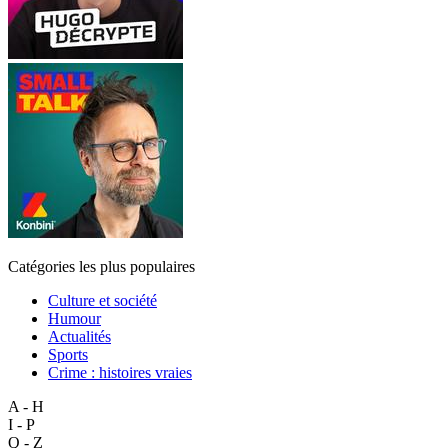
Catégories les plus populaires
Culture et société
Humour
Actualités
Sports
Crime : histoires vraies
A - H
I - P
Q - Z