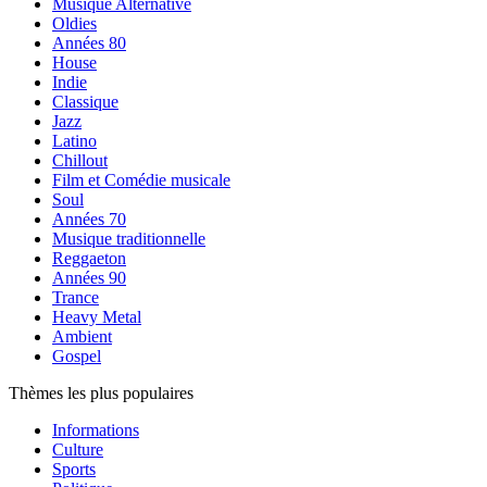
Musique Alternative
Oldies
Années 80
House
Indie
Classique
Jazz
Latino
Chillout
Film et Comédie musicale
Soul
Années 70
Musique traditionnelle
Reggaeton
Années 90
Trance
Heavy Metal
Ambient
Gospel
Thèmes les plus populaires
Informations
Culture
Sports