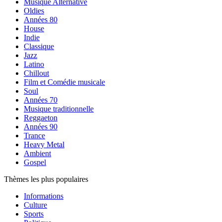
Musique Alternative
Oldies
Années 80
House
Indie
Classique
Jazz
Latino
Chillout
Film et Comédie musicale
Soul
Années 70
Musique traditionnelle
Reggaeton
Années 90
Trance
Heavy Metal
Ambient
Gospel
Thèmes les plus populaires
Informations
Culture
Sports