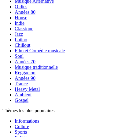
Musique Alternative
Oldies
Années 80
House
Indie
Classique
Jazz
Latino
Chillout
Film et Comédie musicale
Soul
Années 70
Musique traditionnelle
Reggaeton
Années 90
Trance
Heavy Metal
Ambient
Gospel
Thèmes les plus populaires
Informations
Culture
Sports