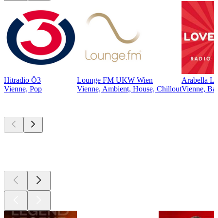
Hitradio Ö3
Lounge FM UKW Wien
Arabella L
Vienne, Pop
Vienne, Ambient, House, Chillout
Vienne, Bal
Les meilleurs
podcasts
Les meilleurs
podcasts
Les meilleurs
podcasts