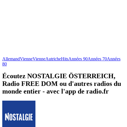
Allemand
Vienne
Vienne
Autriche
Hits
Années 90
Années 70
Années
80
Écoutez NOSTALGIE ÖSTERREICH,
Radio FREE DOM ou d'autres radios du
monde entier - avec l'app de radio.fr