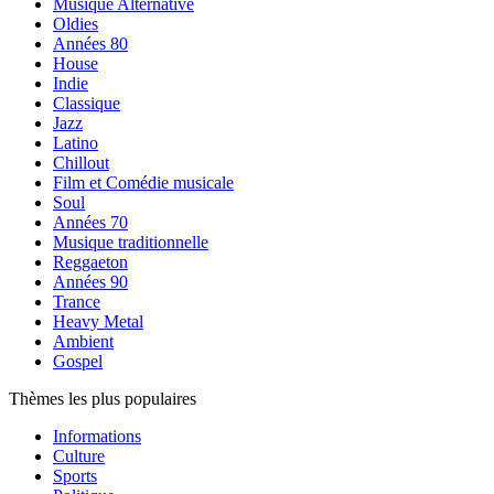
Musique Alternative
Oldies
Années 80
House
Indie
Classique
Jazz
Latino
Chillout
Film et Comédie musicale
Soul
Années 70
Musique traditionnelle
Reggaeton
Années 90
Trance
Heavy Metal
Ambient
Gospel
Thèmes les plus populaires
Informations
Culture
Sports