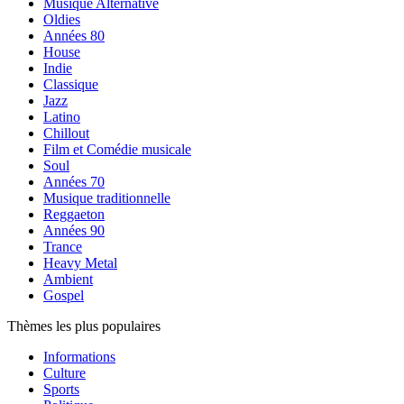
Musique Alternative
Oldies
Années 80
House
Indie
Classique
Jazz
Latino
Chillout
Film et Comédie musicale
Soul
Années 70
Musique traditionnelle
Reggaeton
Années 90
Trance
Heavy Metal
Ambient
Gospel
Thèmes les plus populaires
Informations
Culture
Sports