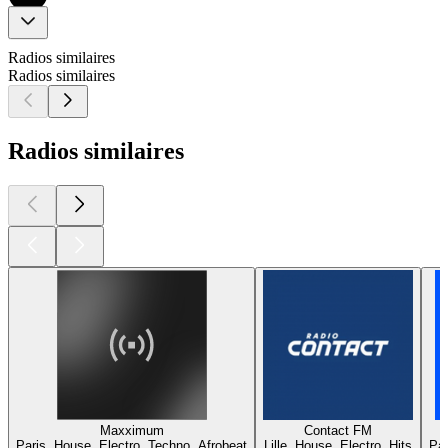
Radios similaires
Radios similaires
Radios similaires
Maxximum
Contact FM
Paris, House, Electro, Techno, Afrobeat
Lille, House, Electro, Hits
Par