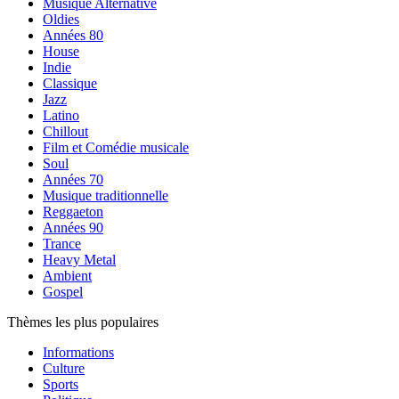
Musique Alternative
Oldies
Années 80
House
Indie
Classique
Jazz
Latino
Chillout
Film et Comédie musicale
Soul
Années 70
Musique traditionnelle
Reggaeton
Années 90
Trance
Heavy Metal
Ambient
Gospel
Thèmes les plus populaires
Informations
Culture
Sports