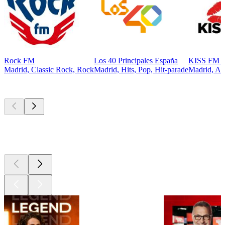
Rock FM
Los 40 Principales España
KISS FM E
Madrid, Classic Rock, Rock
Madrid, Hits, Pop, Hit-parade
Madrid, An
Les meilleurs
podcasts
Les meilleurs
podcasts
Les meilleurs
podcasts