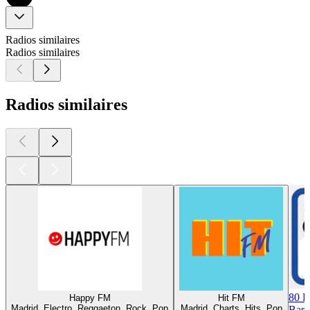
Radios similaires
Radios similaires
Radios similaires
80 
Happy FM
Hit FM
Madrid, Electro, Reggaeton, Rock, Pop
Madrid, Charts, Hits, Pop
Barc