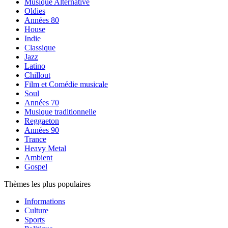
Musique Alternative
Oldies
Années 80
House
Indie
Classique
Jazz
Latino
Chillout
Film et Comédie musicale
Soul
Années 70
Musique traditionnelle
Reggaeton
Années 90
Trance
Heavy Metal
Ambient
Gospel
Thèmes les plus populaires
Informations
Culture
Sports