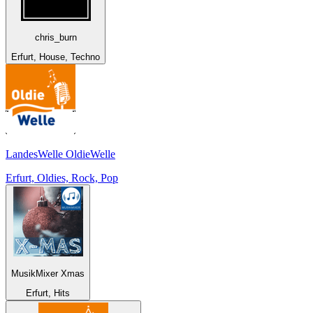
chris_burn
Erfurt, House, Techno
LandesWelle OldieWelle
Erfurt, Oldies, Rock, Pop
MusikMixer Xmas
Erfurt, Hits