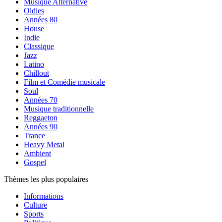
Musique Alternative
Oldies
Années 80
House
Indie
Classique
Jazz
Latino
Chillout
Film et Comédie musicale
Soul
Années 70
Musique traditionnelle
Reggaeton
Années 90
Trance
Heavy Metal
Ambient
Gospel
Thèmes les plus populaires
Informations
Culture
Sports