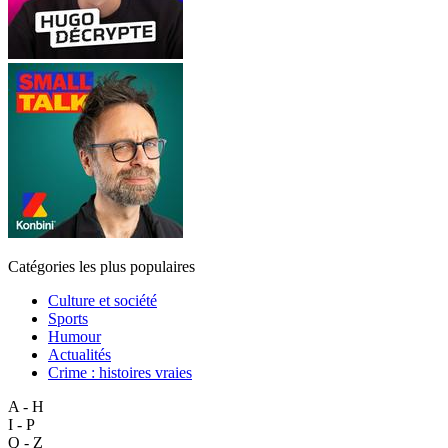
Catégories les plus populaires
Culture et société
Sports
Humour
Actualités
Crime : histoires vraies
A - H
I - P
Q - Z