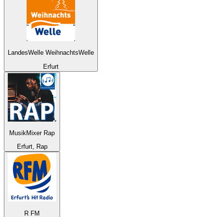
LandesWelle WeihnachtsWelle
Erfurt
MusikMixer Rap
Erfurt, Rap
R FM