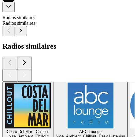
Radios similaires
Radios similaires
Radios similaires
Costa Del Mar - Chillout
ABC Lounge
Ibiza, Ambient, Chillout
Nice, Ambient, Chillout, Easy Listening
Ib