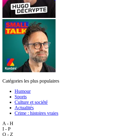
Catégories les plus populaires
Humour
Sports
Culture et société
Actualités
Crime : histoires vraies
A - H
I - P
Q - Z