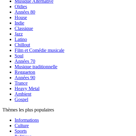
Musique Alternative
Oldies
Années 80
House
Indie
Classique
Jazz
Latino
Chillout
Film et Comédie musicale
Soul
Années 70
Musique traditionnelle
Reggaeton
Années 90
Trance
Heavy Metal
Ambient
Gospel
Thèmes les plus populaires
Informations
Culture
Sports