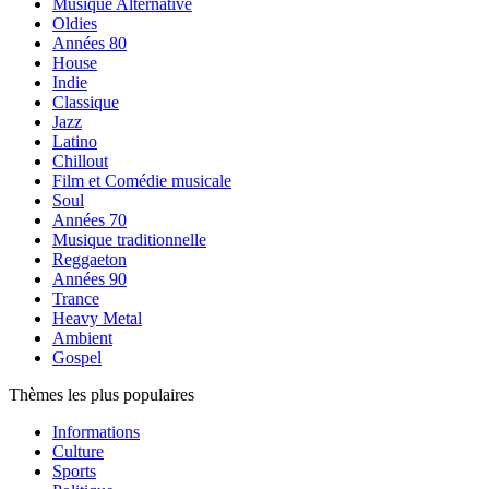
Musique Alternative
Oldies
Années 80
House
Indie
Classique
Jazz
Latino
Chillout
Film et Comédie musicale
Soul
Années 70
Musique traditionnelle
Reggaeton
Années 90
Trance
Heavy Metal
Ambient
Gospel
Thèmes les plus populaires
Informations
Culture
Sports