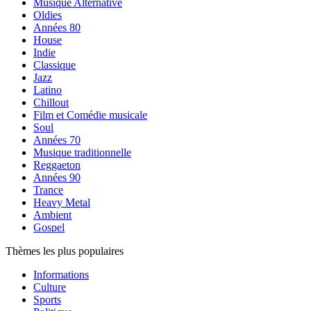
Musique Alternative
Oldies
Années 80
House
Indie
Classique
Jazz
Latino
Chillout
Film et Comédie musicale
Soul
Années 70
Musique traditionnelle
Reggaeton
Années 90
Trance
Heavy Metal
Ambient
Gospel
Thèmes les plus populaires
Informations
Culture
Sports