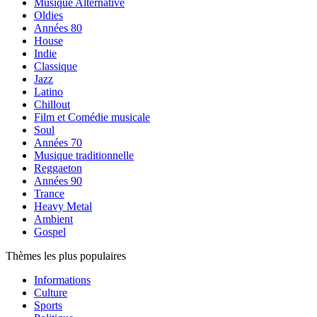
Musique Alternative
Oldies
Années 80
House
Indie
Classique
Jazz
Latino
Chillout
Film et Comédie musicale
Soul
Années 70
Musique traditionnelle
Reggaeton
Années 90
Trance
Heavy Metal
Ambient
Gospel
Thèmes les plus populaires
Informations
Culture
Sports