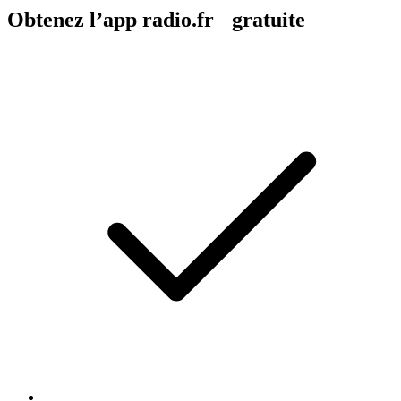
Obtenez l’app radio.fr gratuite