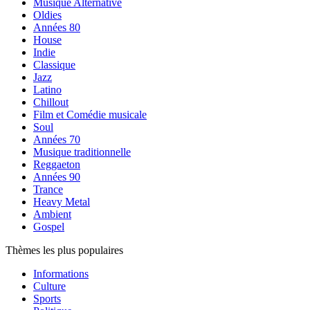
Musique Alternative
Oldies
Années 80
House
Indie
Classique
Jazz
Latino
Chillout
Film et Comédie musicale
Soul
Années 70
Musique traditionnelle
Reggaeton
Années 90
Trance
Heavy Metal
Ambient
Gospel
Thèmes les plus populaires
Informations
Culture
Sports