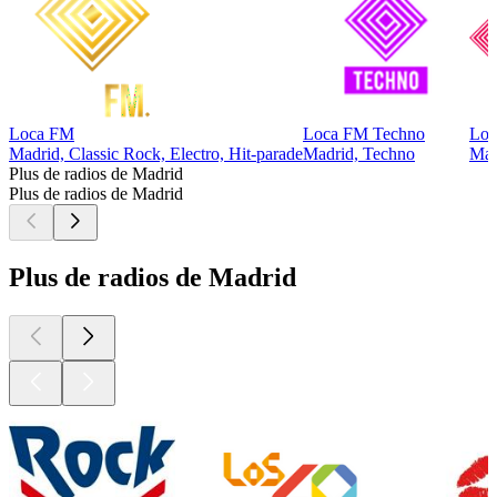
Loca FM
Loca FM Techno
Loc
Madrid, Classic Rock, Electro, Hit-parade
Madrid, Techno
Mad
Plus de radios de Madrid
Plus de radios de Madrid
Plus de radios de Madrid