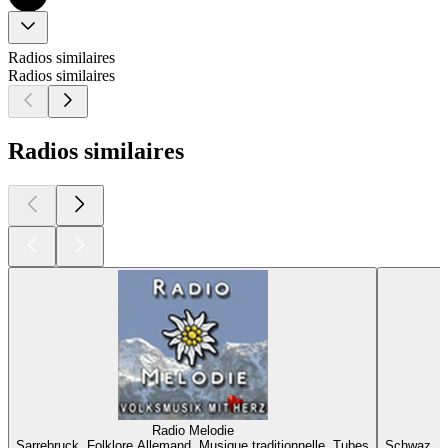
Radios similaires
Radios similaires
Radios similaires
Radio Melodie
Sarrebruck, Folklore Allemand, Musique traditionnelle, Tubes
Schwaz, Fo