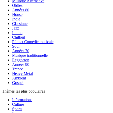
Musique Alternative
Oldies
Années 80
House
Indie
Classique
Jazz
Latino
Chillout
Film et Comédie musicale
Soul
Années 70
Musique traditionnelle
Reggaeton
Années 90
Trance
Heavy Metal
Ambient
Gospel
Thèmes les plus populaires
Informations
Culture
Sports