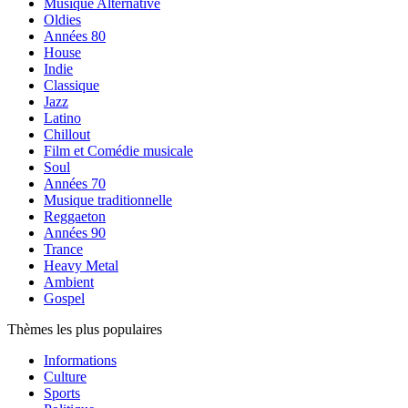
Musique Alternative
Oldies
Années 80
House
Indie
Classique
Jazz
Latino
Chillout
Film et Comédie musicale
Soul
Années 70
Musique traditionnelle
Reggaeton
Années 90
Trance
Heavy Metal
Ambient
Gospel
Thèmes les plus populaires
Informations
Culture
Sports