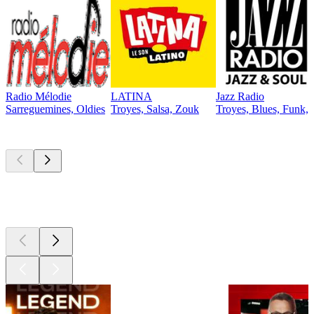
Radio Mélodie
LATINA
Jazz Radio
Sarreguemines, Oldies
Troyes, Salsa, Zouk
Troyes, Blues, Funk, 
Les meilleurs
podcasts
Les meilleurs
podcasts
Les meilleurs
podcasts