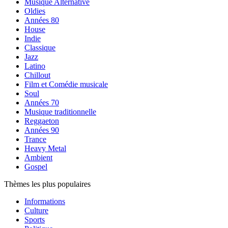
Musique Alternative
Oldies
Années 80
House
Indie
Classique
Jazz
Latino
Chillout
Film et Comédie musicale
Soul
Années 70
Musique traditionnelle
Reggaeton
Années 90
Trance
Heavy Metal
Ambient
Gospel
Thèmes les plus populaires
Informations
Culture
Sports