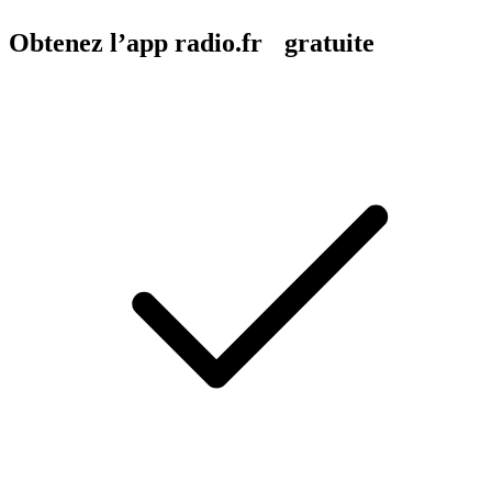
Obtenez l’app radio.fr gratuite