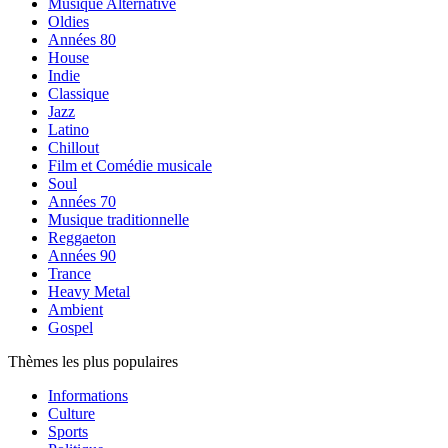
Musique Alternative
Oldies
Années 80
House
Indie
Classique
Jazz
Latino
Chillout
Film et Comédie musicale
Soul
Années 70
Musique traditionnelle
Reggaeton
Années 90
Trance
Heavy Metal
Ambient
Gospel
Thèmes les plus populaires
Informations
Culture
Sports