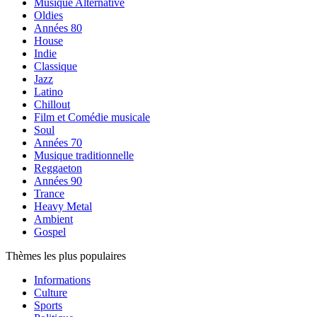
Musique Alternative
Oldies
Années 80
House
Indie
Classique
Jazz
Latino
Chillout
Film et Comédie musicale
Soul
Années 70
Musique traditionnelle
Reggaeton
Années 90
Trance
Heavy Metal
Ambient
Gospel
Thèmes les plus populaires
Informations
Culture
Sports