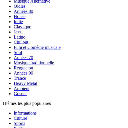
Musique Alternative
Oldies
Années 80
House
Indie
Classique
Jazz
Latino
Chillout
Film et Comédie musicale
Soul
Années 70
Musique traditionnelle
Reggaeton
Années 90
Trance
Heavy Metal
Ambient
Gospel
Thèmes les plus populaires
Informations
Culture
Sports