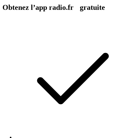
Obtenez l’app radio.fr gratuite