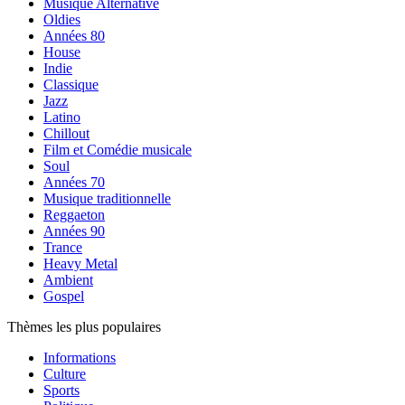
Musique Alternative
Oldies
Années 80
House
Indie
Classique
Jazz
Latino
Chillout
Film et Comédie musicale
Soul
Années 70
Musique traditionnelle
Reggaeton
Années 90
Trance
Heavy Metal
Ambient
Gospel
Thèmes les plus populaires
Informations
Culture
Sports