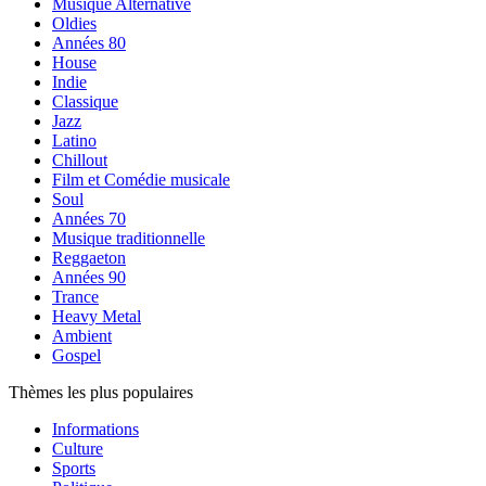
Musique Alternative
Oldies
Années 80
House
Indie
Classique
Jazz
Latino
Chillout
Film et Comédie musicale
Soul
Années 70
Musique traditionnelle
Reggaeton
Années 90
Trance
Heavy Metal
Ambient
Gospel
Thèmes les plus populaires
Informations
Culture
Sports