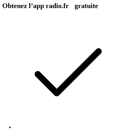
Obtenez l’app radio.fr gratuite