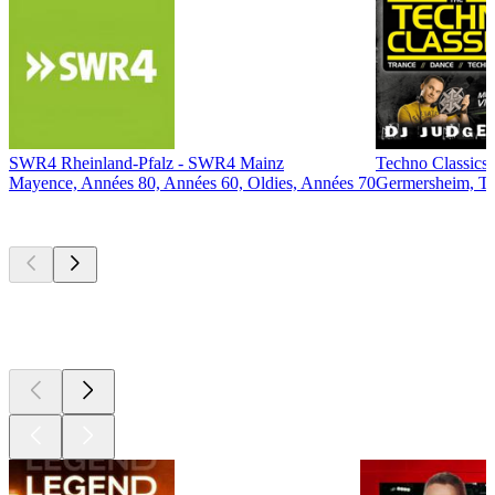
SWR4 Rheinland-Pfalz - SWR4 Mainz
Techno Classics
Mayence, Années 80, Années 60, Oldies, Années 70
Germersheim, T
Les meilleurs
podcasts
Les meilleurs
podcasts
Les meilleurs
podcasts