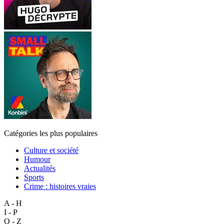
Catégories les plus populaires
Culture et société
Humour
Actualités
Sports
Crime : histoires vraies
A - H
I - P
Q - Z