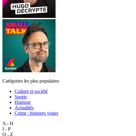
Catégories les plus populaires
Culture et société
Sports
Humour
Actualités
Crime : histoires vraies
A - H
I - P
Q - Z