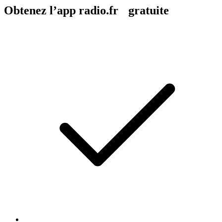
Obtenez l’app radio.fr gratuite