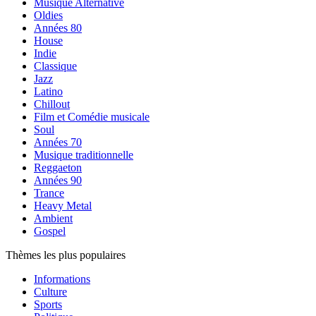
Musique Alternative
Oldies
Années 80
House
Indie
Classique
Jazz
Latino
Chillout
Film et Comédie musicale
Soul
Années 70
Musique traditionnelle
Reggaeton
Années 90
Trance
Heavy Metal
Ambient
Gospel
Thèmes les plus populaires
Informations
Culture
Sports