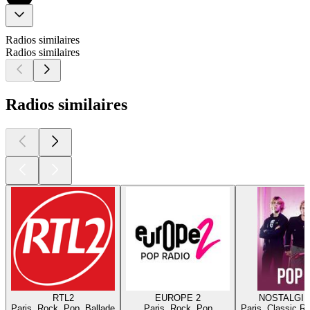
Radios similaires
Radios similaires
Radios similaires
RTL2
EUROPE 2
NOSTALGIE
Paris, Rock, Pop, Ballade
Paris, Rock, Pop
Paris, Classic R