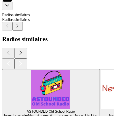
Radios similaires
Radios similaires
Radios similaires
ASTOUNDED Old School Radio
n
Francfort-sur-le-Main, Années 90, Eurodance, Dance, Hip Hop
Garb