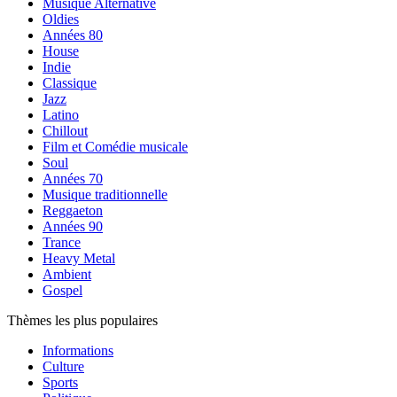
Musique Alternative
Oldies
Années 80
House
Indie
Classique
Jazz
Latino
Chillout
Film et Comédie musicale
Soul
Années 70
Musique traditionnelle
Reggaeton
Années 90
Trance
Heavy Metal
Ambient
Gospel
Thèmes les plus populaires
Informations
Culture
Sports