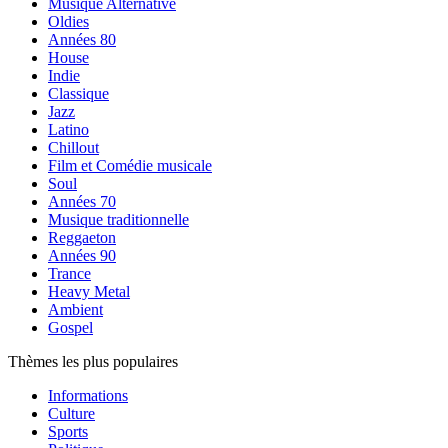
Musique Alternative
Oldies
Années 80
House
Indie
Classique
Jazz
Latino
Chillout
Film et Comédie musicale
Soul
Années 70
Musique traditionnelle
Reggaeton
Années 90
Trance
Heavy Metal
Ambient
Gospel
Thèmes les plus populaires
Informations
Culture
Sports